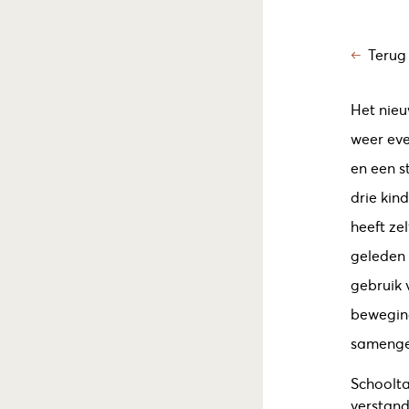
Terug
Het nieu
weer eve
en een s
drie kind
heeft ze
geleden 
gebruik 
beweging
samenges
Schoolta
verstand