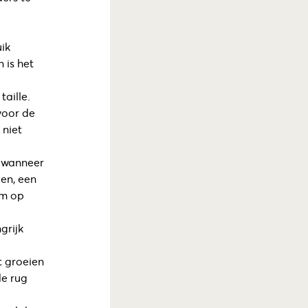
uik
 is het
aille.
voor de
 niet
 (wanneer
en, een
rm op
grijk
t groeien
de rug