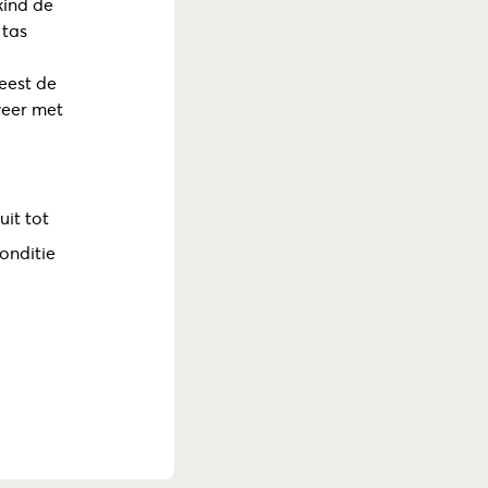
kind de
 tas
eest de
weer met
it tot
onditie