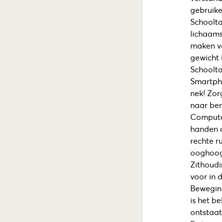
gebruike
Schoolta
lichaams
maken va
gewicht 
Schoolta
Smartpho
nek! Zor
naar be
Computer
handen o
rechte r
ooghoogt
Zithoudi
voor in 
Beweging
is het b
ontstaat