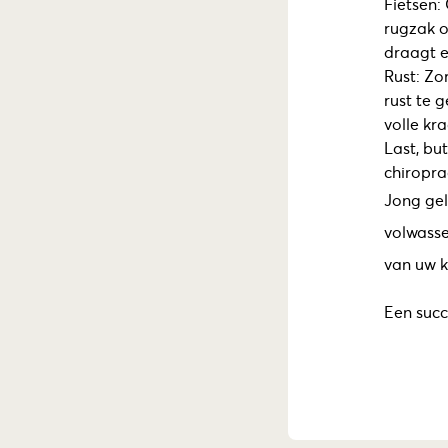
Fietsen:
rugzak o
draagt e
Rust: Zo
rust te 
volle kr
Last, bu
chiropra
Jong gel
volwasse
van uw k
Een succ