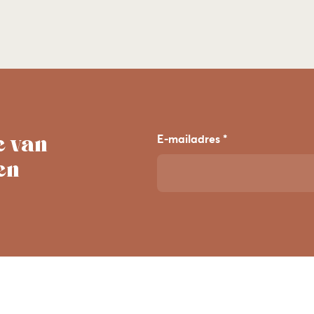
e van
E-mailadres *
en