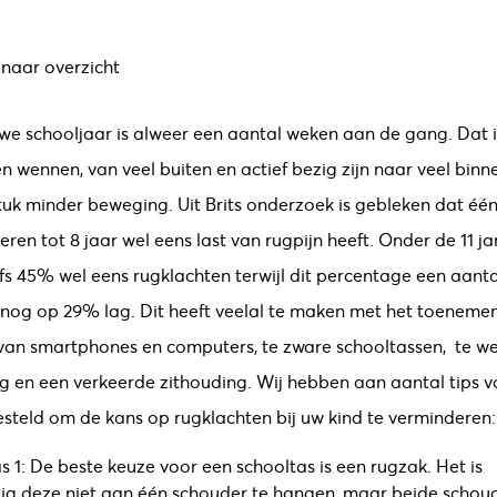
 naar overzicht
we schooljaar is alweer een aantal weken aan de gang. Dat i
n wennen, van veel buiten en actief bezig zijn naar veel binne
tuk minder beweging. Uit Brits onderzoek is gebleken dat éé
eren tot 8 jaar wel eens last van rugpijn heeft. Onder de 11 ja
lfs 45% wel eens rugklachten terwijl dit percentage een aanta
nog op 29% lag. Dit heeft veelal te maken met het toeneme
van smartphones en computers, te zware schooltassen, te we
 en een verkeerde zithouding. Wij hebben aan aantal tips v
teld om de kans op rugklachten bij uw kind te verminderen:
s 1: De beste keuze voor een schooltas is een rugzak. Het is
ig deze niet aan één schouder te hangen, maar beide schoud