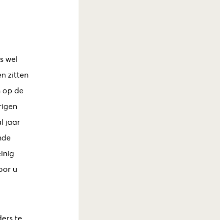
s wel
n zitten
n op de
rigen
l jaar
nde
inig
oor u
ers te