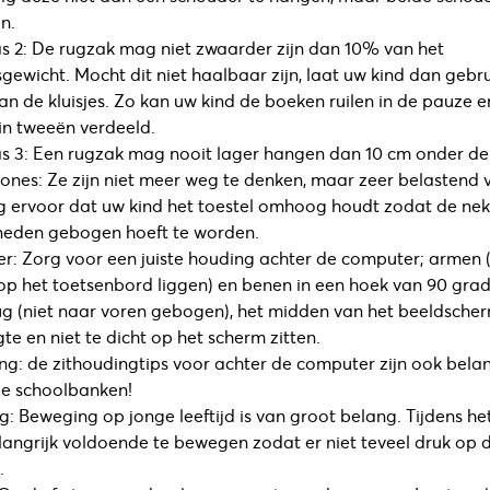
n.
s 2: De rugzak mag niet zwaarder zijn dan 10% van het
gewicht. Mocht dit niet haalbaar zijn, laat uw kind dan gebr
n de kluisjes. Zo kan uw kind de boeken ruilen in de pauze en
in tweeën verdeeld.
s 3: Een rugzak mag nooit lager hangen dan 10 cm onder de t
nes: Ze zijn niet meer weg te denken, maar zeer belastend 
g ervoor dat uw kind het toestel omhoog houdt zodat de nek
neden gebogen hoeft te worden.
: Zorg voor een juiste houding achter de computer; armen
p het toetsenbord liggen) en benen in een hoek van 90 grad
ug (niet naar voren gebogen), het midden van het beeldsche
e en niet te dicht op het scherm zitten.
ng: de zithoudingtips voor achter de computer zijn ook belan
de schoolbanken!
: Beweging op jonge leeftijd is van groot belang. Tijdens he
elangrijk voldoende te bewegen zodat er niet teveel druk op 
.