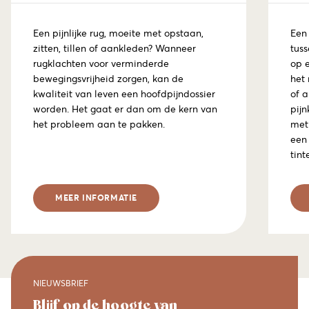
Een pijnlijke rug, moeite met opstaan,
Een 
zitten, tillen of aankleden? Wanneer
tuss
rugklachten voor verminderde
op 
bewegingsvrijheid zorgen, kan de
het
kwaliteit van leven een hoofdpijndossier
of a
worden. Het gaat er dan om de kern van
pijn
het probleem aan te pakken.
met 
een
tint
MEER INFORMATIE
NIEUWSBRIEF
Blijf op de hoogte van