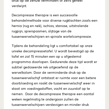
druk op de zenuw vermindert of zelfs geheel
verdwijnt.
Decompressie therapie is een succesvolle
behandelmethode voor diverse rugklachten zoals een
hernia (rug en nek), ischias, stenose, uitstralende
rugpijn, spierspasmen, slijtage van de
tussenwervelschijven en spinale wortelcompressie.
Tijdens de behandeling ligt u comfortabel op onze
unieke decompressietafel. U wordt bevestigd op de
tafel en zal 15 minuten een op u afgestemd
programma doorlopen. Gedurende deze tijd wordt er
subtiel gedoseerde rek uitgeoefend op de
wervelkolom. Door de verminderde druk op de
tussenwervelschijf ontstaat er ruimte voor een betere
doorbloeding en raakt de tussenwervelschijf weer in
staat om voedingsstoffen, vocht en zuurstof op te
nemen. Door de decompressie therapie een aantal
weken regelmatig te ondergaan zullen de
tussenwervelschijven verstevigen en minder druk