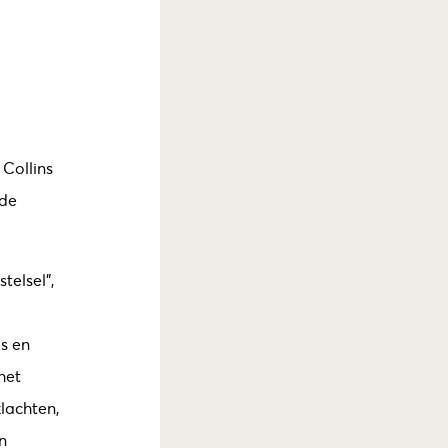
 Collins
nde
telsel”,
s en
het
lachten,
n