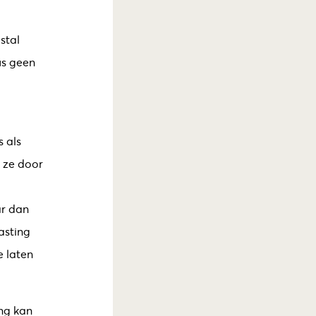
stal
us geen
s als
 ze door
ar dan
asting
e laten
ng kan