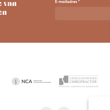
e van
E-mailadres *
en