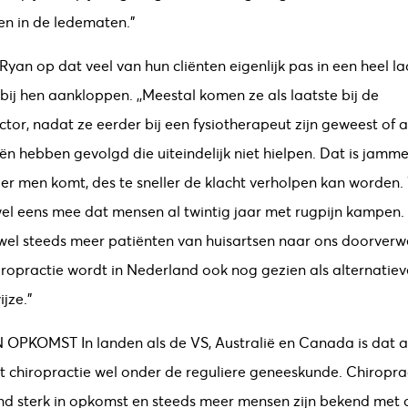
gen in de ledematen.”
 Ryan op dat veel van hun cliënten eigenlijk pas in een heel la
bij hen aankloppen. ,,Meestal komen ze als laatste bij de
ctor, nadat ze eerder bij een fysiotherapeut zijn geweest of 
ën hebben gevolgd die uiteindelijk niet hielpen. Dat is jamm
ler men komt, des te sneller de klacht verholpen kan worden.
l eens mee dat mensen al twintig jaar met rugpijn kampen.
el steeds meer patiënten van huisartsen naar ons doorverw
ropractie wordt in Nederland ook nog gezien als alternatiev
jze.”
IN OPKOMST
In landen als de VS, Australië en Canada is dat 
t chiropractie wel onder de reguliere geneeskunde. Chiropract
d sterk in opkomst en steeds meer mensen zijn bekend met 