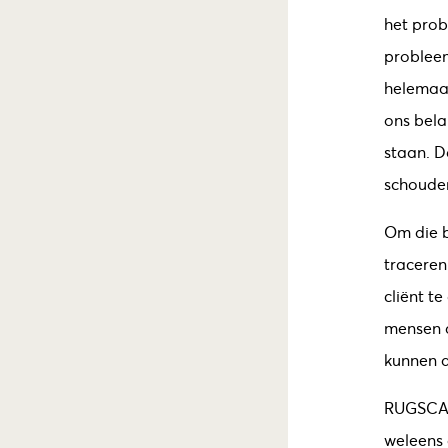
het prob
probleem
helemaal
ons bela
staan. D
schouder
Om die b
traceren
cliënt t
mensen a
kunnen d
RUGSC
weleens 