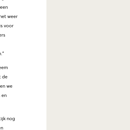
 een
het weer
is voor
ers
.”
leem
t de
nen we
n en
ijk nog
en