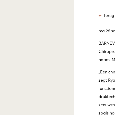
Terug
ma 26 se
BARNEV
Chiropra
naam. Ma
,,Een ch
zegt Rya
function
druktech
zenuwste
zoals ho