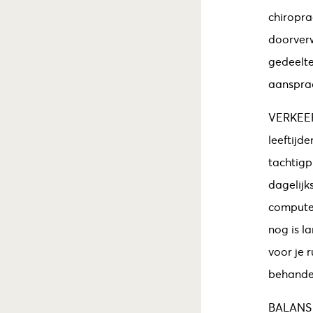
chiropra
doorverw
gedeelte
aanspraa
VERKEE
leeftijde
tachtigp
dagelijk
computer
nog is l
voor je 
behandel
BALANS