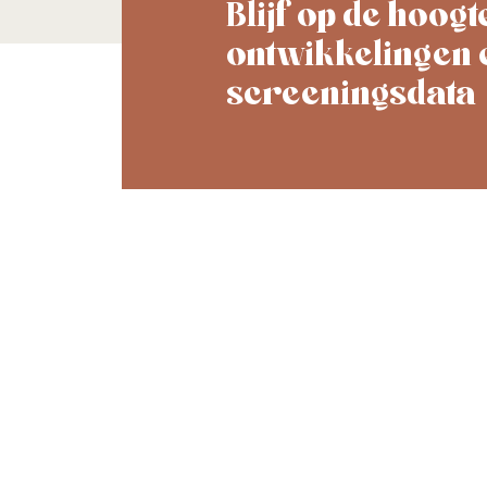
Blijf op de hoogt
ontwikkelingen 
screeningsdata