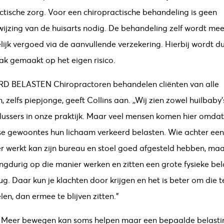
ctische zorg. Voor een chiropractische behandeling is geen
ijzing van de huisarts nodig. De behandeling zelf wordt mee
lijk vergoed via de aanvullende verzekering. Hierbij wordt d
k gemaakt op het eigen risico.
RD BELASTEN
Chiropractoren behandelen cliënten van alle
n, zelfs piepjonge, geeft Collins aan. ,,Wij zien zowel huilbaby’
lussers in onze praktijk. Maar veel mensen komen hier omdat
se gewoontes hun lichaam verkeerd belasten. Wie achter een
 werkt kan zijn bureau en stoel goed afgesteld hebben, ma
angdurig op die manier werken en zitten een grote fysieke bel
rug. Daar kun je klachten door krijgen en het is beter om die t
en, dan ermee te blijven zitten.”
Meer bewegen kan soms helpen maar een bepaalde belasti