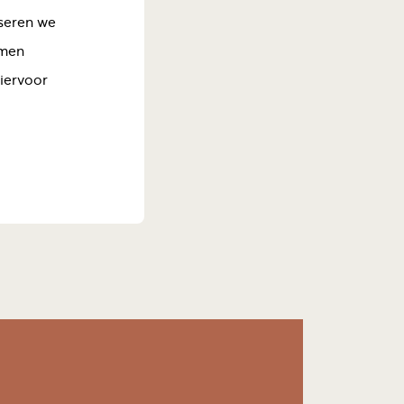
iseren we
omen
iervoor