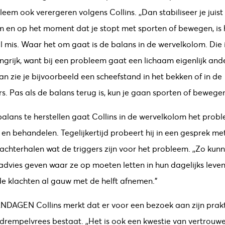
leem ook verergeren volgens Collins. ,,Dan stabiliseer je juist
 en op het moment dat je stopt met sporten of bewegen, is 
 mis. Waar het om gaat is de balans in de wervelkolom. Die 
ngrijk, want bij een probleem gaat een lichaam eigenlijk and
an zie je bijvoorbeeld een scheefstand in het bekken of in de
s. Pas als de balans terug is, kun je gaan sporten of bewegen
alans te herstellen gaat Collins in de wervelkolom het prob
 en behandelen. Tegelijkertijd probeert hij in een gesprek me
e achterhalen wat de triggers zijn voor het probleem. ,,Zo kun
dvies geven waar ze op moeten letten in hun dagelijks leve
e klachten al gauw met de helft afnemen.”
ANDAGEN
Collins merkt dat er voor een bezoek aan zijn prakt
drempelvrees bestaat. ,,Het is ook een kwestie van vertrouw