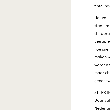
tintelin
Het valt
stadium 
chiropra
therapie
hoe snel
maken we
worden w
maar chi
geneeswi
STERK 
Daar val
Nederlan