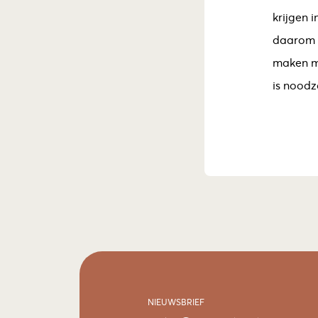
krijgen 
daarom r
maken me
is noodz
NIEUWSBRIEF