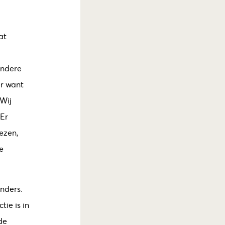
at
andere
er want
 Wij
 Er
ezen,
e
anders.
ie is in
de